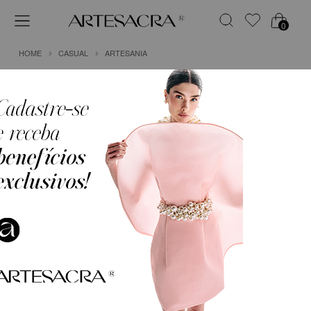
0
HOME
CASUAL
ARTESANIA