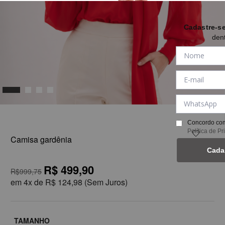
Cadastre-s
den
1
Concordo com
Política de P
Camisa gardênia
Cada
R$ 499,90
R$999,75
em
4x de
R$ 124,98
(Sem Juros)
TAMANHO