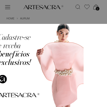
0
HOME
AURUM