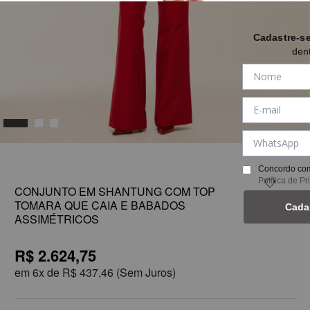
Cadastre-s
den
1
Concordo com
Política de P
CONJUNTO EM SHANTUNG COM TOP
TOMARA QUE CAIA E BABADOS
Cada
ASSIMÉTRICOS
R$ 2.624,75
em
6x de
R$ 437,46
(Sem Juros)