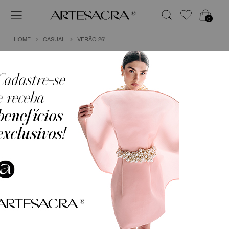
0
HOME
CASUAL
VERÃO 26'