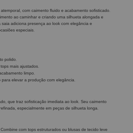
atemporal, com caimento fluido e acabamento sofisticado.
movimento ao caminhar e criando uma silhueta alongada e
 a saia adiciona presença ao look com elegância e
casiões especiais.
o polido.
 tops mais ajustados.
 acabamento limpo.
to para elevar a produção com elegância.
ado, que traz sofisticação imediata ao look. Seu caimento
 refinada, especialmente em peças de silhueta longa.
s. Combine com tops estruturados ou blusas de tecido leve