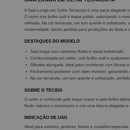
A Saia Longa em Cetim Terracota é uma peça elegante e 
O cetim traz brilho sutil e toque polido, valorizando o 
refinada. Na cor terracota, um tom quente e sofisticado,
modernidade, sendo perfeita para produções de festa e o
DESTAQUES DO MODELO
Saia longa com caimento fluido e visual sofisticado.
Confeccionada em cetim, com brilho sutil e acabament
Silhueta alongada, ideal para coordenar com blusas e
Fechamento posterior com zíper invisível, garantindo
Na cor terracota, um tom quente e sofisticado, perfei
SOBRE O TECIDO
O cetim é conhecido pelo toque macio e pelo brilho delic
fluido valoriza o movimento e cria uma leitura elegante e
INDICAÇÃO DE USO
Ideal para eventos, jantares, festas e ocasiões especiai