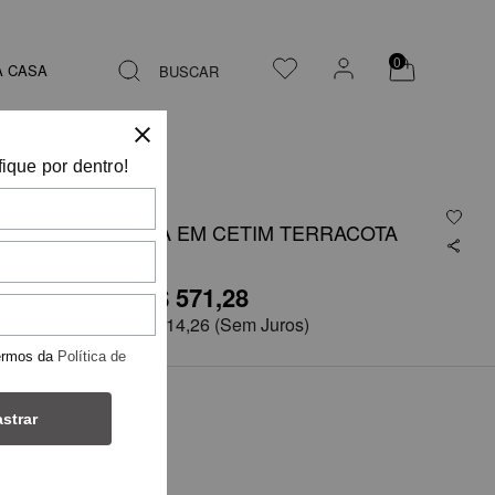
0
A CASA
BUSCAR
fique por dentro!
SAIA LONGA EM CETIM TERRACOTA
R$ 571,28
R$1.142,57
em
5x de
R$ 114,26
(Sem Juros)
ermos da
Política de
TAMANHO
strar
40
42