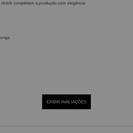
o e clutch completam a produção com elegância.
 longa
EXIBIR AVALIAÇÕES