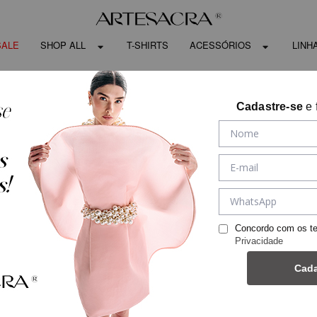
SALE
SHOP ALL
T-SHIRTS
ACESSÓRIOS
LINH
Cadastre-se
e 
Concordo com os t
Privacidade
Cada