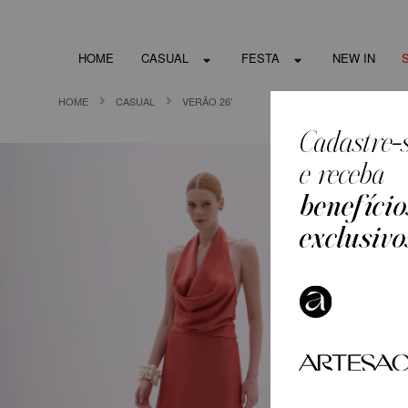
HOME
CASUAL
FESTA
NEW IN
HOME
CASUAL
VERÃO 26'