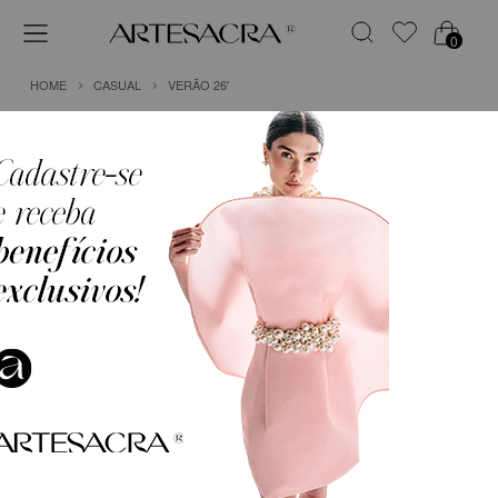
0
HOME
CASUAL
VERÃO 26'