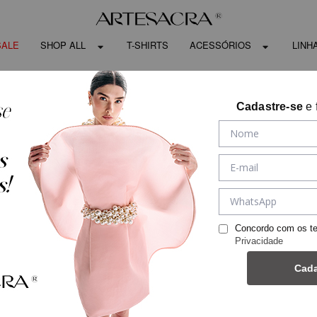
SALE
SHOP ALL
T-SHIRTS
ACESSÓRIOS
LINH
Cadastre-se
e 
Concordo com os t
Privacidade
Cada