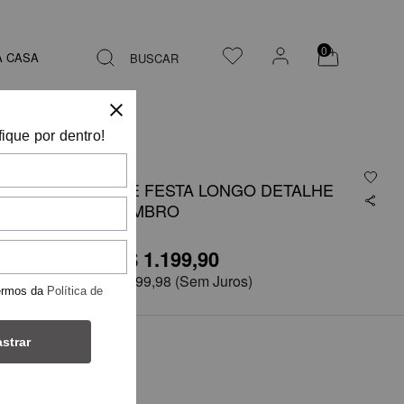
0
A CASA
BUSCAR
fique por dentro!
VESTIDO DE FESTA LONGO DETALHE
FLOR NO OMBRO
R$ 1.199,90
R$2.999,75
em
6x de
R$ 199,98
(Sem Juros)
ermos da
Política de
strar
COR