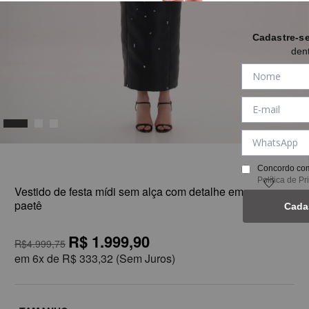
Cadastre-s
den
1
Concordo com
Política de P
Vestido de festa mídi sem alça com detalhe em
paetê
Cada
R$ 1.999,90
R$4.999,75
em
6x de
R$ 333,32
(Sem Juros)