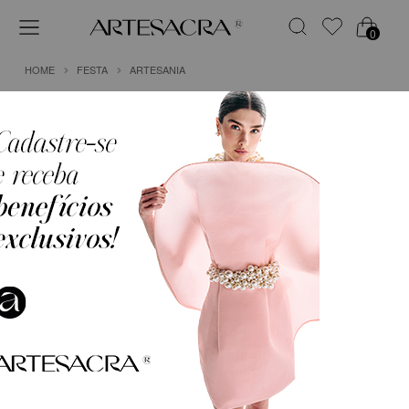
0
HOME
FESTA
ARTESANIA