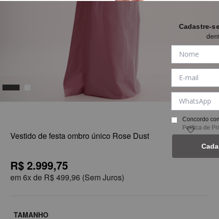
Cadastre-s
den
1
Concordo com
Política de P
Vestido de festa ombro único Rose Dust
Cada
R$ 2.999,75
em
6x de
R$ 499,96
(Sem Juros)
TAMANHO