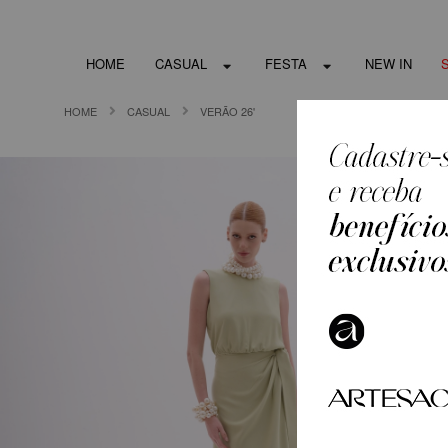
HOME
CASUAL
FESTA
NEW IN
HOME
CASUAL
VERÃO 26'