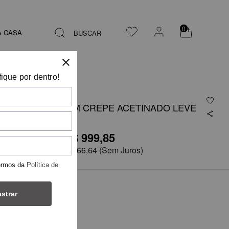
0
A CASA
BUSCAR
fique por dentro!
VESTIDO EM CREPE ACETINADO LEVE
R$ 999,85
R$1.999,71
em
6x de
R$ 166,64
(Sem Juros)
ermos da
Política de
COR
strar