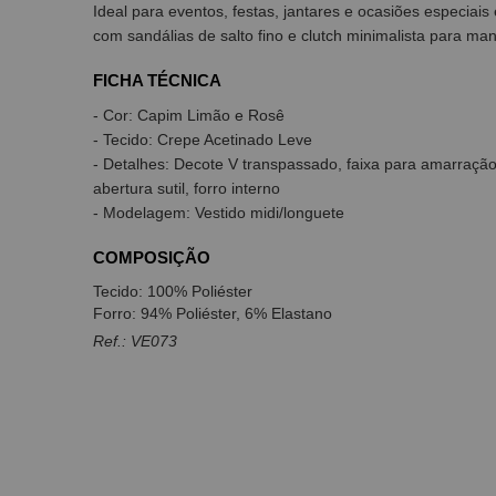
Ideal para eventos, festas, jantares e ocasiões especiai
com sandálias de salto fino e clutch minimalista para ma
FICHA TÉCNICA
- Cor: Capim Limão e Rosê
- Tecido: Crepe Acetinado Leve
- Detalhes: Decote V transpassado, faixa para amarração
abertura sutil, forro interno
- Modelagem: Vestido midi/longuete
COMPOSIÇÃO
Tecido: 100% Poliéster
Forro: 94% Poliéster, 6% Elastano
Ref.: VE073