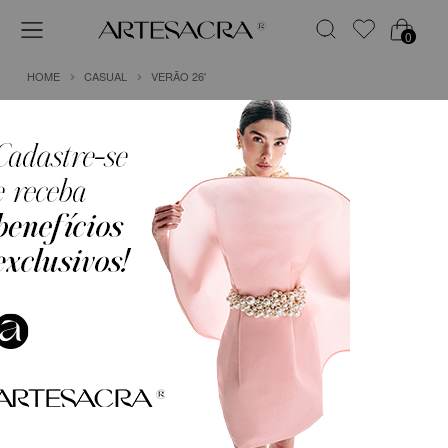
0
HOME
CASUAL
VERÃO 26'