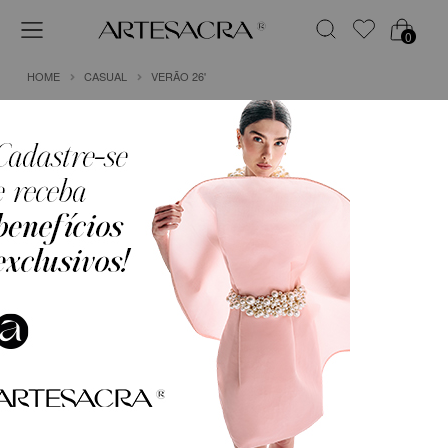
0
HOME
CASUAL
VERÃO 26'