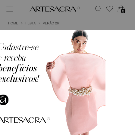
0
HOME
FESTA
VERÃO 26'