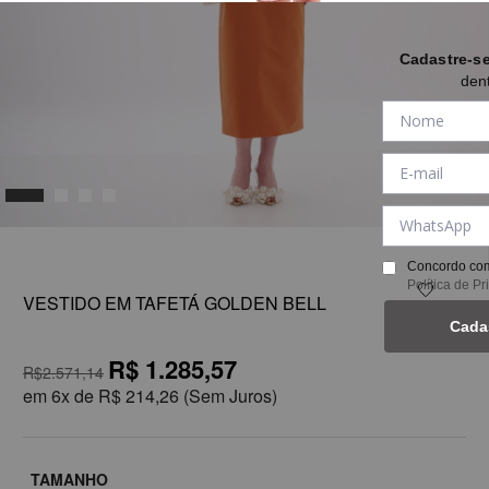
Cadastre-s
den
1
Concordo com
Política de P
VESTIDO EM TAFETÁ GOLDEN BELL
Cada
R$ 1.285,57
R$2.571,14
em
6x de
R$ 214,26
(Sem Juros)
TAMANHO