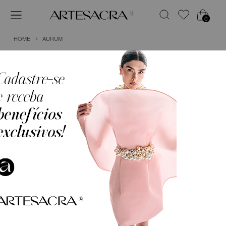
0
HOME
AURUM