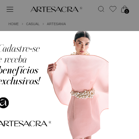
0
HOME
CASUAL
ARTESANIA