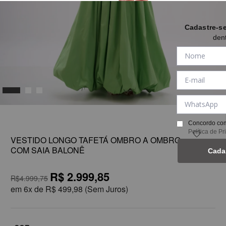
Cadastre-s
den
1
Concordo com
Política de P
VESTIDO LONGO TAFETÁ OMBRO A OMBRO
COM SAIA BALONÊ
Cada
R$ 2.999,85
R$4.999,75
em
6x de
R$ 499,98
(Sem Juros)