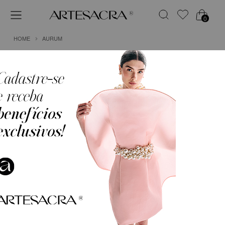
0
HOME
AURUM