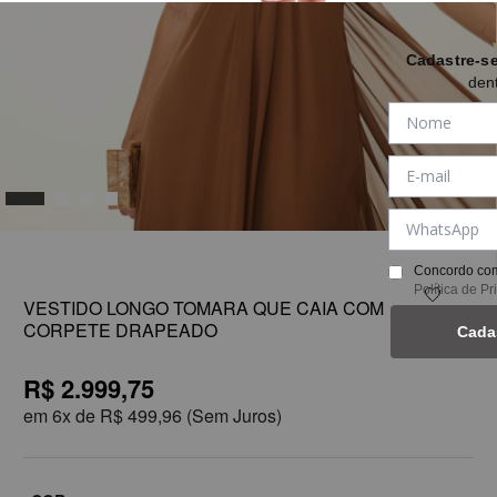
Cadastre-s
den
1
Concordo com
Política de P
VESTIDO LONGO TOMARA QUE CAIA COM
CORPETE DRAPEADO
Cada
R$ 2.999,75
em
6x de
R$ 499,96
(Sem Juros)