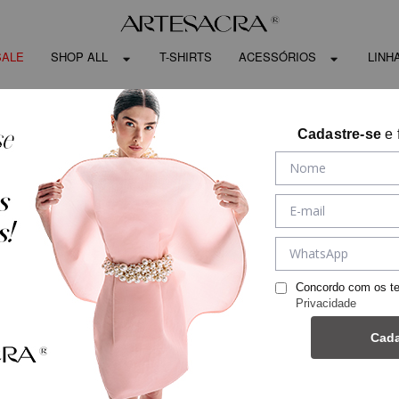
SALE
SHOP ALL
T-SHIRTS
ACESSÓRIOS
LINH
Cadastre-se
e 
Concordo com os t
Privacidade
Cada