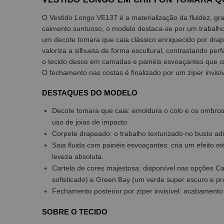
O Vestido Longo VE137 é a materialização da fluidez, gr
caimento suntuoso, o modelo destaca-se por um trabalho
um decote tomara que caia clássico enriquecido por drap
valoriza a silhueta de forma escultural, contrastando perf
o tecido desce em camadas e painéis esvoaçantes que c
O fechamento nas costas é finalizado por um zíper invisív
DESTAQUES DO MODELO
Decote tomara que caia: emoldura o colo e os ombros 
uso de joias de impacto.
Corpete drapeado: o trabalho texturizado no busto ad
Saia fluida com painéis esvoaçantes: cria um efeito 
leveza absoluta.
Cartela de cores majestosa: disponível nas opções C
sofisticado) e Green Bay (um verde super escuro e pro
Fechamento posterior por zíper invisível: acabamento d
SOBRE O TECIDO