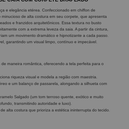
aça e elegância etérea. Confeccionado em chiffon de
 minucioso de alta costura em seu corpete, que apresenta
eados e franzidos arquitetônicos. Essa textura no busto
eitamente com a extrema leveza da saia. A partir da cintura,
riam um movimento dramático e hipnotizante a cada passo.
el, garantindo um visual limpo, contínuo e impecável.
de maneira romântica, oferecendo a tela perfeita para o
iciona riqueza visual e modela a região com maestria.
etéreo e um balanço de passarela, alongando a silhueta com
aramelo Salgado (um tom terroso quente, exótico e muito
fundo, transmitindo autoridade e luxo).
e alta costura que prioriza a estética ininterrupta do tecido.