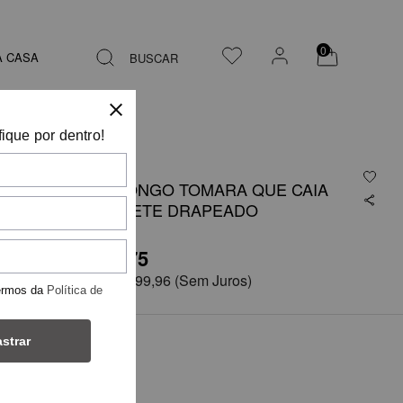
0
A CASA
BUSCAR
fique por dentro!
VESTIDO LONGO TOMARA QUE CAIA
COM CORPETE DRAPEADO
R$ 2.999,75
em
6x de
R$ 499,96
(Sem Juros)
ermos da
Política de
strar
COR