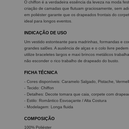
O chiffon é a verdadeira essência da leveza na moda fes
criação de camadas que flutuam graciosamente, sem adic
em poliéster garante que os drapeados frontais do corpe
ideal para longos eventos.
INDICAÇÃO DE USO
Um vestido estonteante para madrinhas, formandas e co
grandes salões. A ausência de alças e o colo livre pedem 
utilize braceletes largos e maxi brincos metálicos traba
não esconder o rico trabalho de drapeado do busto.
FICHA TÉCNICA
- Cores disponíveis: Caramelo Salgado, Pistache, Vermel
- Tecido: Chiffon
- Detalhes: Decote tomara que caia, corpete com drapead
- Estilo: Romântico Esvoaçante / Alta Costura
- Modelagem: Longa fluida
COMPOSIÇÃO
100% Poliéster