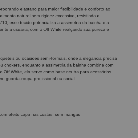
orporando elastano para maior flexibilidade e conforto ao
aimento natural sem rigidez excessiva, resistindo a
0, esse tecido potencializa a assimetria da bainha e a
ente à usuária, com o Off White realçando sua pureza e
oquetéis ou ocasiões semi-formais, onde a elegância precisa
os ou chokers, enquanto a assimetria da bainha combina com
No Off White, ela serve como base neutra para acessórios
 no guarda-roupa profissional ou social.
ca com efeito capa nas costas, sem mangas