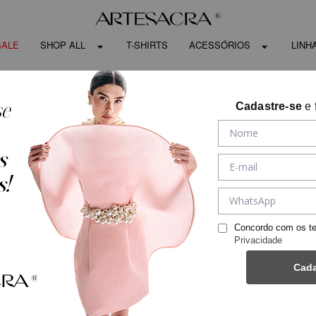
SALE
SHOP ALL
T-SHIRTS
ACESSÓRIOS
LINH
Cadastre-se
e 
Concordo com os t
Privacidade
Cada