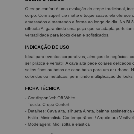
O crepe confort é uma evolução do crepe tradicional, inc
corpo. Com superfície matte e toque suave, ele oferece c
amassados e mantendo a forma ao longo do dia. No BL871
silhueta A, garantindo uma peça que se adapta perfeitam
versatilidade para looks clean e sofisticados.
INDICAÇÃO DE USO
Ideal para eventos corporativos, almoços de negócios, c
ser prática e versátil. A cava alta pede colares delicad
saltos finos ou botas de cano baixo para um ar urbano. 
coloridos ou metálicos, permitindo multiplicação de looks
FICHA TÉCNICA
- Cor disponível: Off White
- Tecido: Crepe Confort
- Detalhes: Cava alta, silhueta A reta, bainha assimétri
- Estilo: Minimalista Contemporâneo / Arquitetura Vestível
- Modelagem: Midi solta e elástica