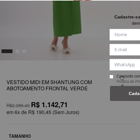
Cadastre-s
den
1
Concordo com
VESTIDO MIDI EM SHANTUNG COM
Política de P
ABOTOAMENTO FRONTAL VERDE
Cada
R$ 1.142,71
R$2.285,43
em
6x de
R$ 190,45
(Sem Juros)
TAMANHO