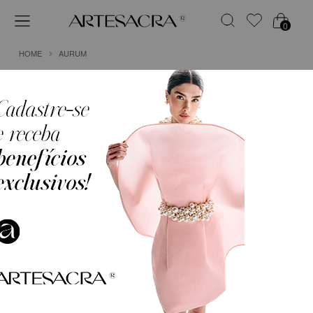
0
HOME
AURUM