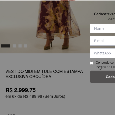
Cadastre-s
den
1
Concordo com
Política de P
VESTIDO MIDI EM TULE COM ESTAMPA
EXCLUSIVA ORQUÍDEA
Cada
R$ 2.999,75
em
6x de
R$ 499,96
(Sem Juros)