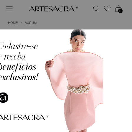
0
HOME
AURUM