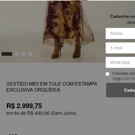
Cadastre-s
den
1
Concordo com
Política de P
VESTIDO MIDI EM TULE COM ESTAMPA
EXCLUSIVA ORQUÍDEA
Cada
R$ 2.999,75
em
6x de
R$ 499,96
(Sem Juros)