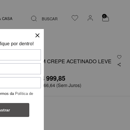
0
A CASA
BUSCAR
fique por dentro!
VESTIDO EM CREPE ACETINADO LEVE
R$ 999,85
R$1.999,71
em
6x de
R$ 166,64
(Sem Juros)
ermos da
Política de
COR
strar