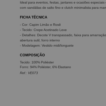
Ideal para eventos, festas, jantares e ocasiões especiai
com sandálias de salto fino e clutch minimalista para ma
FICHA TÉCNICA
- Cor: Capim Limão e Rosê
- Tecido: Crepe Acetinado Leve
- Detalhes: Decote V transpassado, faixa para amarração
abertura sutil, forro interno
- Modelagem: Vestido midi/longuete
COMPOSIÇÃO
Tecido: 100% Poliéster
Forro: 94% Poliéster, 6% Elastano
Ref.: VE073