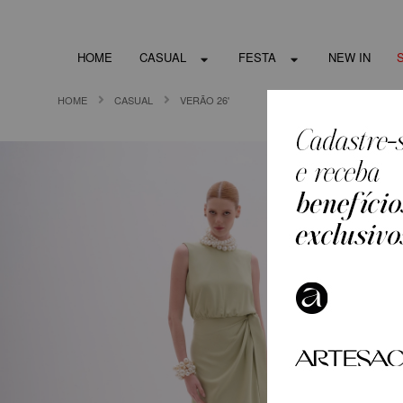
HOME
CASUAL
FESTA
NEW IN
HOME
CASUAL
VERÃO 26'