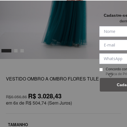
Cadastre-s
den
1
Concordo com
Política de P
VESTIDO OMBRO A OMBRO FLORES TULE
Cada
R$ 3.028,43
R$6.056,86
em
6x de
R$ 504,74
(Sem Juros)
TAMANHO